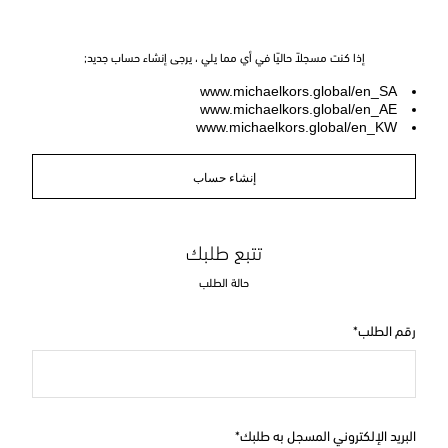
إذا كنت مسجلاً حاليًا في أي مما يلي ، يرجى إنشاء حساب جديد;
www.michaelkors.global/en_SA
www.michaelkors.global/en_AE
www.michaelkors.global/en_KW
إنشاء حساب
تتبع طلبك
حالة الطلب
رقم الطلب
البريد الإلكتروني المسجل به طلبك