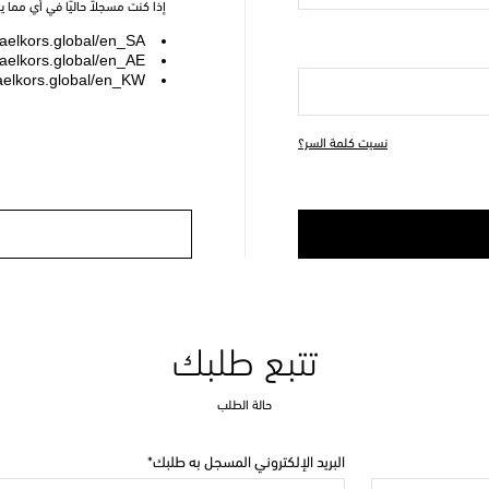
إذا كنت مسجلاً حاليًا في أي مما 
elkors.global/en_SA
elkors.global/en_AE
elkors.global/en_KW
نسيت كلمة السر؟
تتبع طلبك
حالة الطلب
البريد الإلكتروني المسجل به طلبك