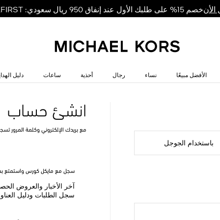
خصم 15% على طلبك الأول عند إنفاق 950 ريال سعودي: MKFIRST
الأن
الأفضل مبيعًا
نساء
رجال
أحذية
ساعات
دليل الهداي
انشئ حساب
مع بريدك الإلكتروني وكلمة المرور تسج
باستخدام الجوجل
سجل مع مايكل كورس واستمتع بمز
آخر الأخبار والعروض الحص
سجل الطلبات ودليل العناو