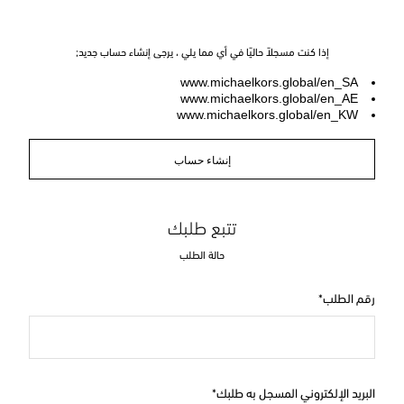
إذا كنت مسجلاً حاليًا في أي مما يلي ، يرجى إنشاء حساب جديد;
www.michaelkors.global/en_SA
www.michaelkors.global/en_AE
www.michaelkors.global/en_KW
إنشاء حساب
تتبع طلبك
حالة الطلب
رقم الطلب
البريد الإلكتروني المسجل به طلبك