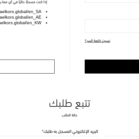
إذا كنت مسجلاً حاليًا في أي مما 
elkors.global/en_SA
elkors.global/en_AE
elkors.global/en_KW
نسيت كلمة السر؟
تتبع طلبك
حالة الطلب
البريد الإلكتروني المسجل به طلبك