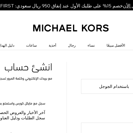
خصم 15% على طلبك الأول عند إنفاق 950 ريال سعودي: MKFIRST
الأن
الأفضل مبيعًا
نساء
رجال
أحذية
ساعات
دليل الهداي
انشئ حساب
مع بريدك الإلكتروني وكلمة المرور تسج
باستخدام الجوجل
سجل مع مايكل كورس واستمتع بمز
آخر الأخبار والعروض الحص
سجل الطلبات ودليل العناو