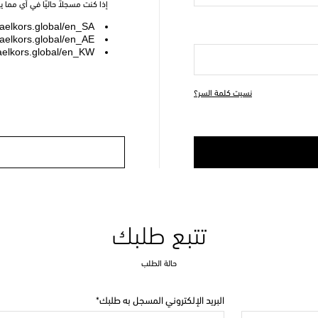
إذا كنت مسجلاً حاليًا في أي مما 
elkors.global/en_SA
elkors.global/en_AE
elkors.global/en_KW
نسيت كلمة السر؟
تتبع طلبك
حالة الطلب
البريد الإلكتروني المسجل به طلبك