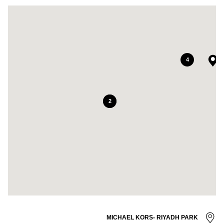
4
7
2
MICHAEL KORS- RIYADH PARK