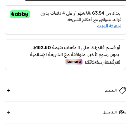
التصميم
التفاصييل