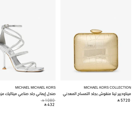
MICHAEL MICHAEL KORS
MICHAEL KORS COLLECTION
ميناوديير تينا منقوش بجلد التمساح المعدني
صندل إيماني جلد صناعي ميتاليك مز
‎ ⃁ 1080 ‎
‎ ⃁ 5720 ‎
‎ ⃁ 432 ‎