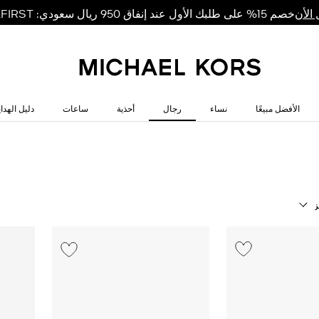
خصم 15% على طلبك الأول عند إنفاق 950 ريال سعودي: MKFIRST
الأن
الأفضل مبيعًا
نساء
رجال
أحذية
ساعات
دليل الهداي
ز