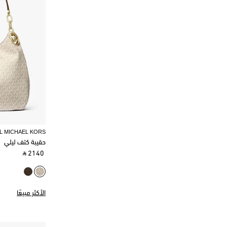
L MICHAEL KORS
حقيبة كتف ليلي
‎ ⃁ 2140 ‎
الأكثر مبيعًا