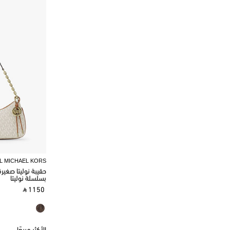
L MICHAEL KORS
حقيبة نوليتا صغي
بسلسلة نوليتا
‎ ⃁ 1150 ‎