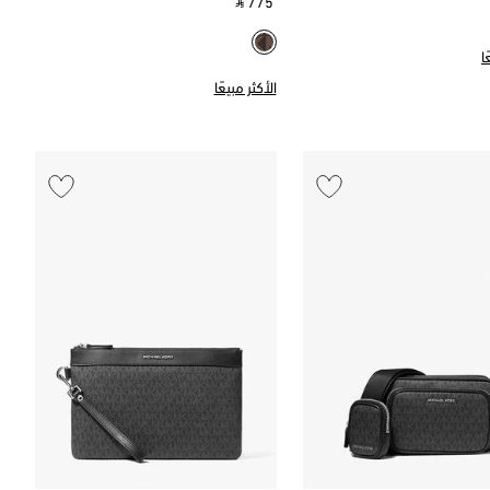
‎ ⃁ 775 ‎
ا
الأكثر مبيعًا