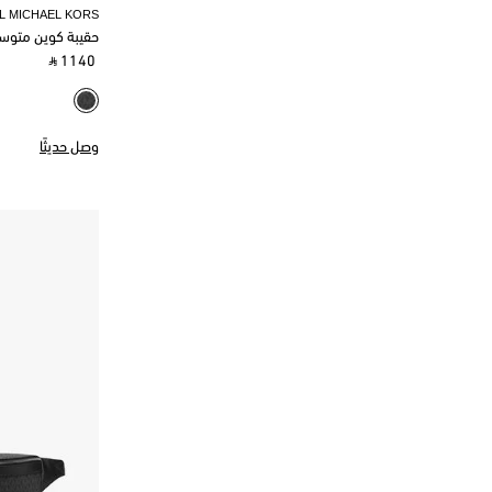
L MICHAEL KORS
حقيبة كوين متوس
‎ ⃁ 1140 ‎
وصل حديثًا