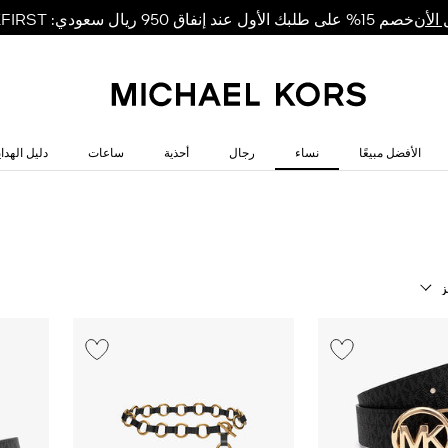
خصم 15% على طلبك الأول عند إنفاق 950 ريال سعودي: MKFIRST
الأن
الأفضل مبيعًا
نساء
رجال
أحذية
ساعات
دليل الهداي
ز