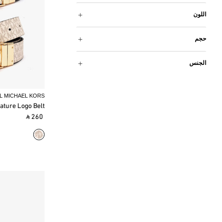
اللون
حجم
الجنس
L MICHAEL KORS
ature Logo Belt
‎ ⃁ 260 ‎