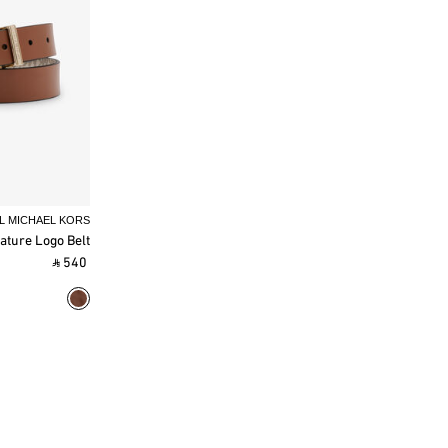
L MICHAEL KORS
ature Logo Belt
‎ ⃁ 540 ‎