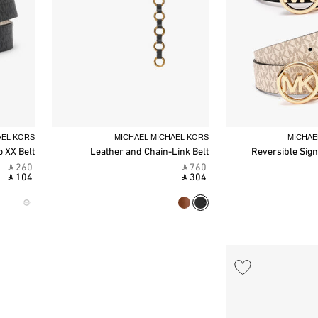
AEL KORS
MICHAEL MICHAEL KORS
MICHAE
 XX Belt
Leather and Chain-Link Belt
Reversible Sign
‎ ⃁ 260 ‎
‎ ⃁ 760 ‎
‎ ⃁ 104 ‎
‎ ⃁ 304 ‎