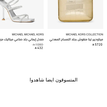
MICHAEL MICHAEL KORS
MICHAEL KORS COLLECTION
ميناوديير تينا منقوش بجلد التمساح المعدني
صندل إيماني جلد صناعي ميتاليك مز
‎ ⃁ 1080 ‎
‎ ⃁ 5720 ‎
‎ ⃁ 432 ‎
المتسوقون ايضا شاهدوا