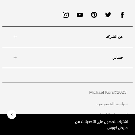
عن الشركة
حسابي
Michael Kors
2023©
سياسة الخصوصية
الشروط والأحكام
اشترك للحصول على التحديثات من
ملفات تعريف الارتباط / خيارات الإعلانات
مايكل كورس