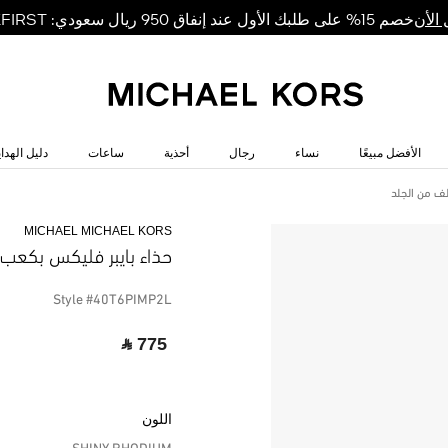
خصم 15% على طلبك الأول عند إنفاق 950 ريال سعودي: MKFIRST
الأن
الأفضل مبيعًا
نساء
رجال
أحذية
ساعات
دليل الهداي
لف من الجلد
MICHAEL MICHAEL KORS
حذاء بايبر فليكس بكعب 
Style #40T6PIMP2L
‎ ⃁ 775 ‎
اللون