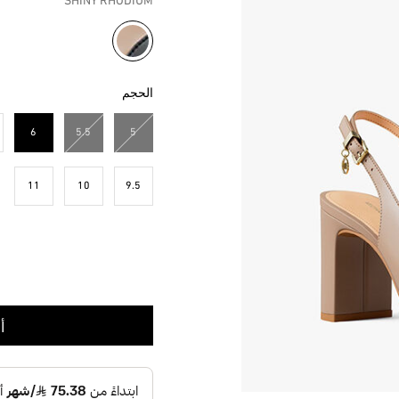
SHINY RHODIUM
مختار
الحجم
6
5.5
5
مختار
11
10
9.5
أ