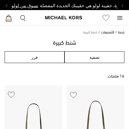
وصغيرة، حقيبة لولو هي حقيبتك الجديدة المفضلة
تسوق من لولو
شنط
التّصنيفات
شنط كبيرة
شنط كبيرة
تصفية
فرز
16 منتجات