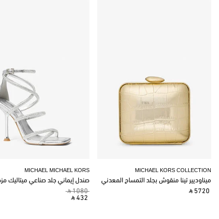
MICHAEL MICHAEL KORS
MICHAEL KORS COLLECTION
ميناوديير تينا منقوش بجلد التمساح المعدني
صندل إيماني جلد صناعي ميتاليك مز
‎ ⃁ 1080 ‎
‎ ⃁ 5720 ‎
‎ ⃁ 432 ‎