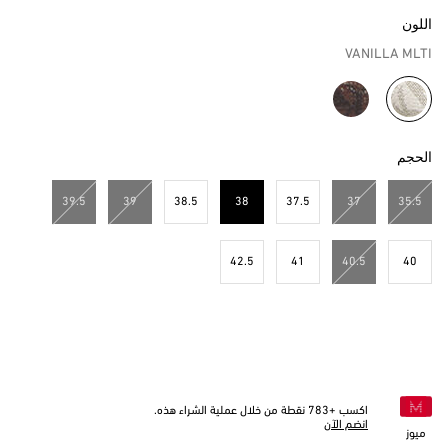
اللون
VANILLA MLTI
مختار
الحجم
39.5
39
38.5
38
37.5
37
35.5
مختار
42.5
41
40.5
40
اكسب +
783
نقطة من خلال عملية الشراء هذه.
انضم الآن
ميوز