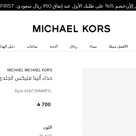
خصم 15% على طلبك الأول عند إنفاق 950 ريال سعودي: MKFIRST
الأن
الأفضل مبيعًا
نساء
رجال
أحذية
ساعات
دليل الهداي
MICHAEL MICHAEL KORS
حذاء ألينا فليكس الجلد
Style #40F2HNMP2L
‎ ⃁ 700 ‎
اللون