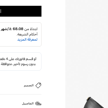
أ
التصميم
التفاصييل