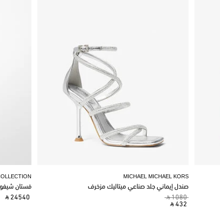
COLLECTION
MICHAEL MICHAEL KORS
صندل إيماني جلد صناعي ميتاليك مزخرف
فستان شيفو
‎ ⃁ 24540 ‎
‎ ⃁ 1080 ‎
‎ ⃁ 432 ‎