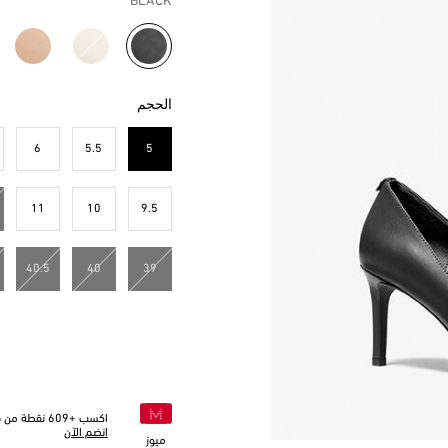
BLACK
مختار
الحجم
6
5.5
5
مختار
11
10
9.5
40.5
40
39
اكسب +
609
نقطة من خل
انضم الآن
ميوز