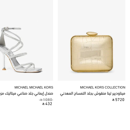
MICHAEL MICHAEL KORS
MICHAEL KORS COLLECTION
ميناوديير تينا منقوش بجلد التمساح المعدني
صندل إيماني جلد صناعي ميتاليك مز
‎ ⃁ 1080 ‎
‎ ⃁ 5720 ‎
‎ ⃁ 432 ‎