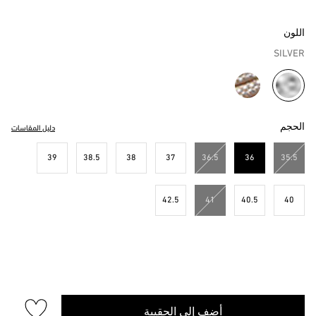
اللون
SILVER
مختار
الحجم
دليل المقاسات
39
38.5
38
37
36.5
36
35.5
مختار
42.5
41
40.5
40
أضف إلى الحقيبة