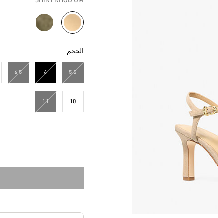
SHINY RHODIUM
مختار
الحجم
6.5
6
5.5
مختار
11
10