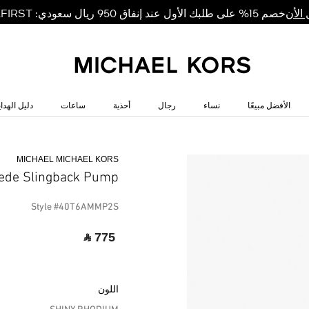
خصم 15% على طلبك الأول عند إنفاق 950 ريال سعودي: MKFIRST
الأن
الأفضل مبيعًا
نساء
رجال
أحذية
ساعات
دليل الهداي
MICHAEL MICHAEL KORS
ede Slingback Pump
Style #40T6AMMP2S
‎ ⃁ 775 ‎
اللون