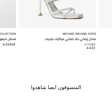
COLLECTION
MICHAEL MICHAEL KORS
صندل إيماني جلد صناعي ميتاليك مزخرف
فستان شيفو
‎ ⃁ 24540 ‎
‎ ⃁ 1080 ‎
‎ ⃁ 432 ‎
المتسوقون ايضا شاهدوا