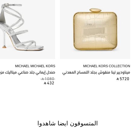
MICHAEL MICHAEL KORS
MICHAEL KORS COLLECTION
ميناوديير تينا منقوش بجلد التمساح المعدني
صندل إيماني جلد صناعي ميتاليك مز
‎ ⃁ 1080 ‎
‎ ⃁ 5720 ‎
‎ ⃁ 432 ‎
المتسوقون ايضا شاهدوا