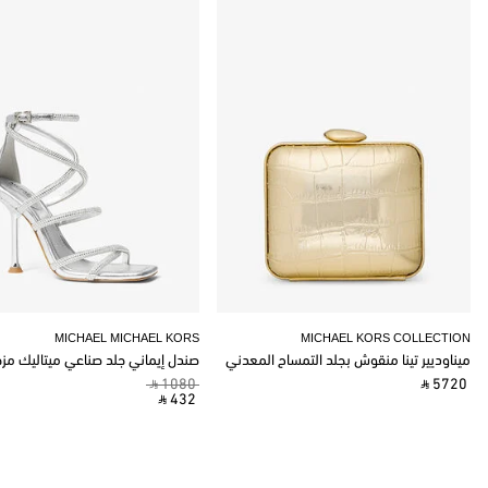
MICHAEL MICHAEL KORS
MICHAEL KORS COLLECTION
ميناوديير تينا منقوش بجلد التمساح المعدني
صندل إيماني جلد صناعي ميتاليك مز
‎ ⃁ 1080 ‎
‎ ⃁ 5720 ‎
‎ ⃁ 432 ‎