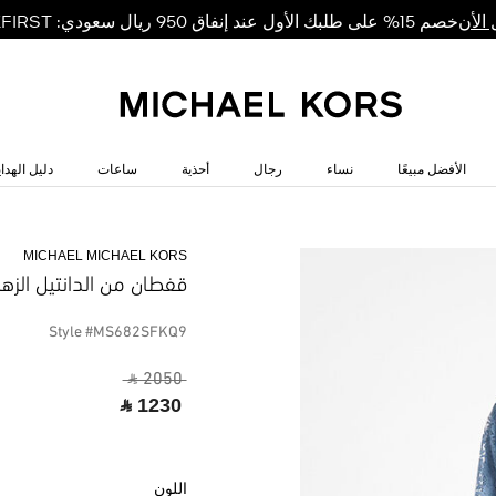
خصم 15% على طلبك الأول عند إنفاق 950 ريال سعودي: MKFIRST
الأن
الأفضل مبيعًا
نساء
رجال
أحذية
ساعات
دليل الهداي
MICHAEL MICHAEL KORS
قفطان من الدانتيل الزه
Style #MS682SFKQ9
‎ ⃁ 2050 ‎
‎ ⃁ 1230 ‎
اللون