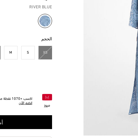
RIVER BLUE
مختار
الحجم
M
S
XS
اكسب +
1070
نقطة من 
انضم الآن
ميوز
أض