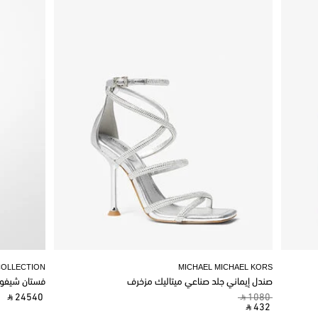
COLLECTION
MICHAEL MICHAEL KORS
صندل إيماني جلد صناعي ميتاليك مزخرف
فستان شيفو
‎ ⃁ 24540 ‎
‎ ⃁ 1080 ‎
‎ ⃁ 432 ‎