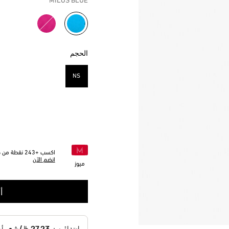
MILOS BLUE
مختار
الحجم
NS
مختار
اكسب +
243
نقطة من خل
انضم الآن
ميوز
أ