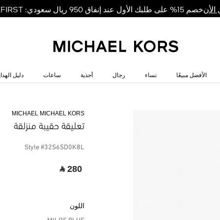
خصم 15% على طلبك الأول عند إنفاق 950 ريال سعودي: MKFIRST
الأن
الأفضل مبيعًا
نساء
رجال
أحذية
ساعات
دليل الهداي
MICHAEL MICHAEL KORS
تعليقة حقيبة منزلقة
Style #32S6SD0K8L
‎ ⃁ 280 ‎
اللون