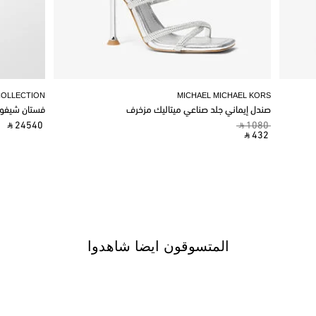
COLLECTION
MICHAEL MICHAEL KORS
صندل إيماني جلد صناعي ميتاليك مزخرف
فستان شيفو
‎ ⃁ 24540 ‎
‎ ⃁ 1080 ‎
‎ ⃁ 432 ‎
المتسوقون ايضا شاهدوا