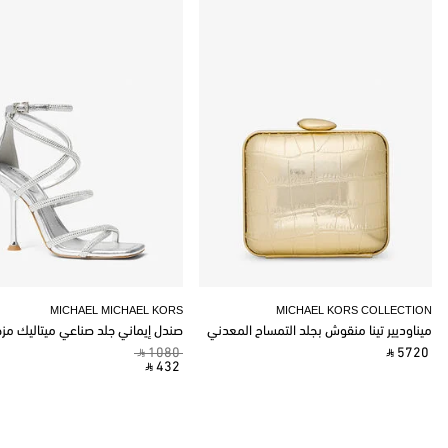
MICHAEL MICHAEL KORS
MICHAEL KORS COLLECTION
ميناوديير تينا منقوش بجلد التمساح المعدني
صندل إيماني جلد صناعي ميتاليك مز
‎ ⃁ 1080 ‎
‎ ⃁ 5720 ‎
‎ ⃁ 432 ‎