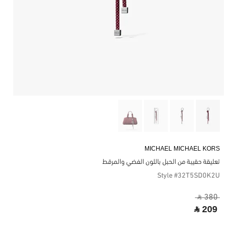
MICHAEL MICHAEL KORS
تعليقة حقيبة من الحبل باللون الفضي والمرقط
Style #32T5SD0K2U
‎ ⃁ 380 ‎
‎ ⃁ 209 ‎