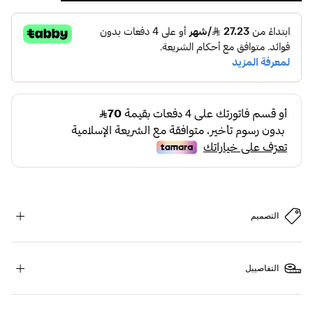
التصميم
التفاصييل