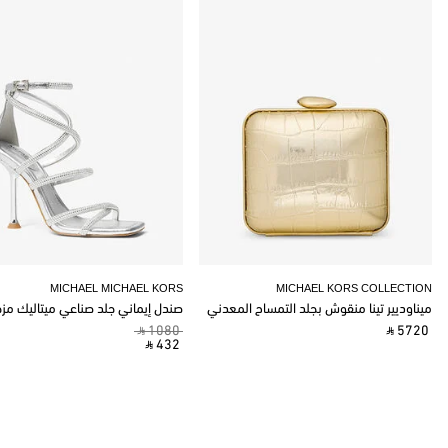
MICHAEL MICHAEL KORS
MICHAEL KORS COLLECTION
ميناوديير تينا منقوش بجلد التمساح المعدني
صندل إيماني جلد صناعي ميتاليك مز
‎ ⃁ 1080 ‎
‎ ⃁ 5720 ‎
‎ ⃁ 432 ‎