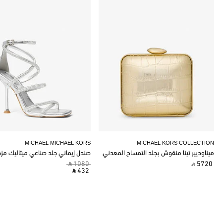
MICHAEL MICHAEL KORS
MICHAEL KORS COLLECTION
ميناوديير تينا منقوش بجلد التمساح المعدني
صندل إيماني جلد صناعي ميتاليك مز
‎ ⃁ 1080 ‎
‎ ⃁ 5720 ‎
‎ ⃁ 432 ‎