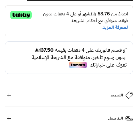
التصميم
التفاصييل