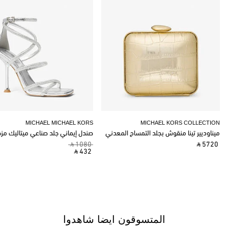
MICHAEL MICHAEL KORS
MICHAEL KORS COLLECTION
ميناوديير تينا منقوش بجلد التمساح المعدني
صندل إيماني جلد صناعي ميتاليك مز
‎ ⃁ 1080 ‎
‎ ⃁ 5720 ‎
‎ ⃁ 432 ‎
المتسوقون ايضا شاهدوا