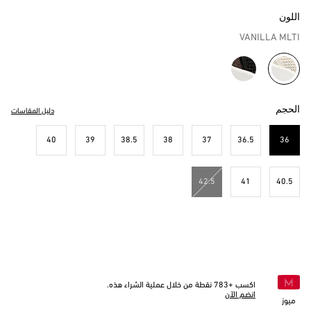
اللون
VANILLA MLTI
مختار
الحجم
دليل المقاسات
40
39
38.5
38
37
36.5
36
مختار
42.5
41
40.5
اكسب +
783
نقطة من خلال عملية الشراء هذه.
انضم الآن
ميوز