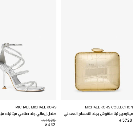
MICHAEL MICHAEL KORS
MICHAEL KORS COLLECTION
ميناوديير تينا منقوش بجلد التمساح المعدني
صندل إيماني جلد صناعي ميتاليك مز
‎ ⃁ 1080 ‎
‎ ⃁ 5720 ‎
‎ ⃁ 432 ‎