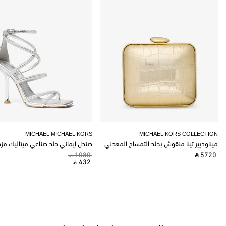
MICHAEL MICHAEL KORS
MICHAEL KORS COLLECTION
ميناوديير تينا منقوش بجلد التمساح المعدني
صندل إيماني جلد صناعي ميتاليك مز
‎ ⃁ 1080 ‎
‎ ⃁ 5720 ‎
‎ ⃁ 432 ‎