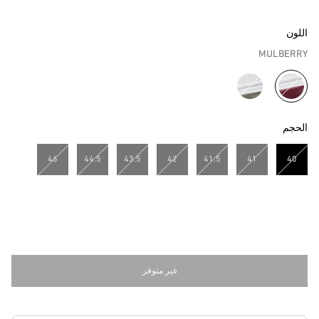
اللون
MULBERRY
مختار
الحجم
46
44.5
43.5
42
41.5
41
40
مختار
غير متوفر