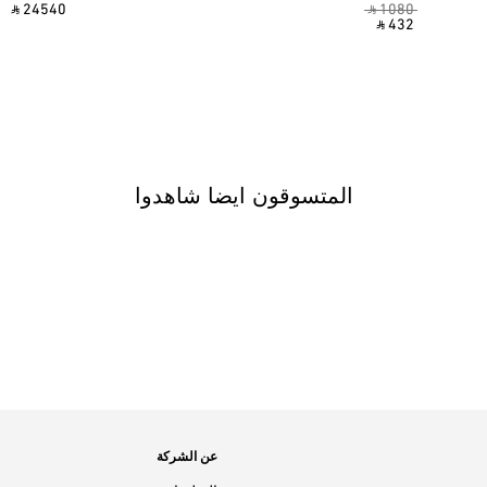
‎ ⃁ 24540 ‎
‎ ⃁ 1080 ‎
‎ ⃁ 432 ‎
المتسوقون ايضا شاهدوا
عن الشركة