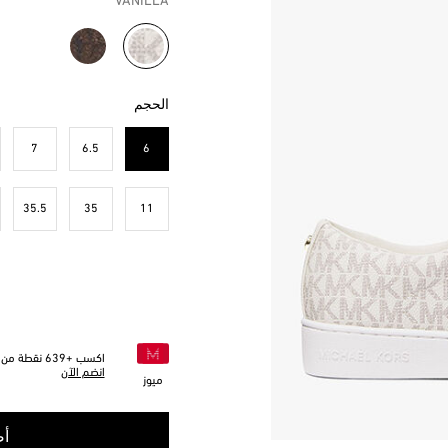
VANILLA
مختار
الحجم
7
6.5
6
مختار
35.5
35
11
اكسب +
639
نقطة من خ
انضم الآن
ميوز
أض