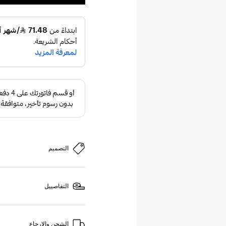
التصميم
التفاصييل
الشحن والإرجاع