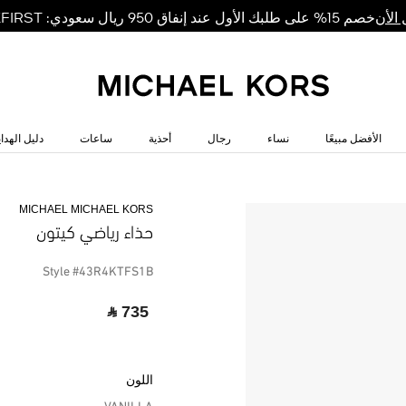
خصم 15% على طلبك الأول عند إنفاق 950 ريال سعودي: MKFIRST
الأن
الأفضل مبيعًا
نساء
رجال
أحذية
ساعات
دليل الهداي
MICHAEL MICHAEL KORS
حذاء رياضي كيتون
Style #43R4KTFS1B
‎ ⃁ 735 ‎
اللون