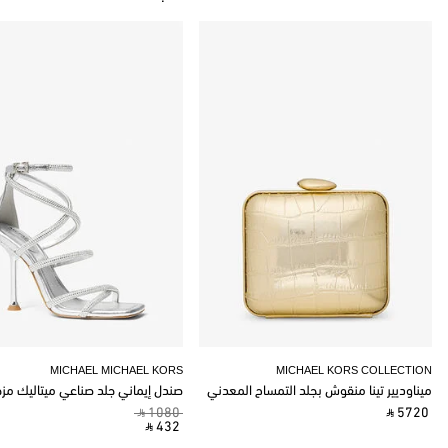
MICHAEL MICHAEL KORS
MICHAEL KORS COLLECTION
ميناوديير تينا منقوش بجلد التمساح المعدني
صندل إيماني جلد صناعي ميتاليك مز
‎ ⃁ 1080 ‎
‎ ⃁ 5720 ‎
‎ ⃁ 432 ‎