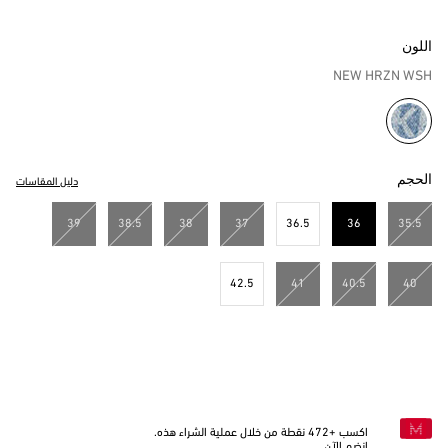
اللون
NEW HRZN WSH
مختار
الحجم
دليل المقاسات
39
38.5
38
37
36.5
36
35.5
مختار
42.5
41
40.5
40
اكسب +
472
نقطة من خلال عملية الشراء هذه.
انضم الآن