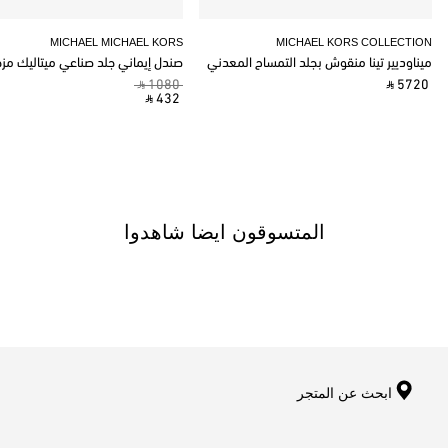
MICHAEL MICHAEL KORS
MICHAEL KORS COLLECTION
ميناوديير تينا منقوش بجلد التمساح المعدني
صندل إيماني جلد صناعي ميتاليك مز
‎ ⃁ 1080 ‎
‎ ⃁ 5720 ‎
‎ ⃁ 432 ‎
المتسوقون ايضا شاهدوا
ابحث عن المتجر