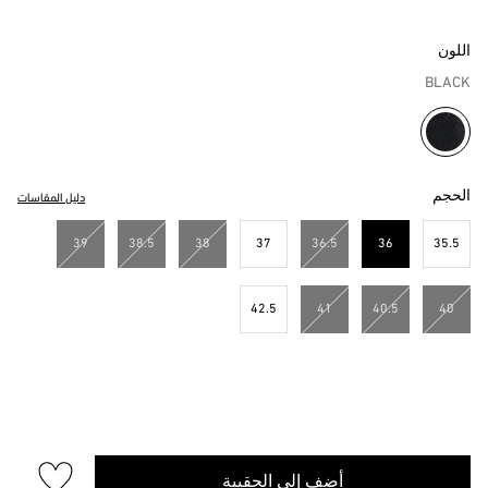
اللون
BLACK
مختار
الحجم
دليل المقاسات
39
38.5
38
37
36.5
36
35.5
مختار
42.5
41
40.5
40
أضف إلى الحقيبة