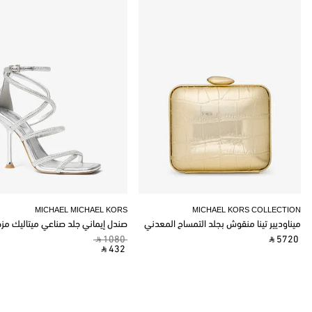
MICHAEL MICHAEL KORS
MICHAEL KORS COLLECTION
ميناوديير تينا منقوش بجلد التمساح المعدني
صندل إيماني جلد صناعي ميتاليك مز
‎ ⃁ 1080 ‎
‎ ⃁ 5720 ‎
‎ ⃁ 432 ‎