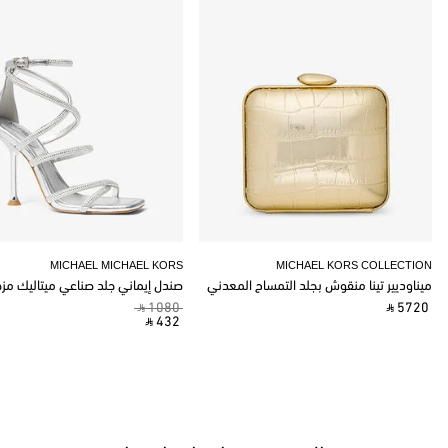
MICHAEL MICHAEL KORS
MICHAEL KORS COLLECTION
ميناوديير تينا منقوش بجلد التمساح المعدني
صندل إيماني جلد صناعي ميتاليك مز
‎ ⃁ 1080 ‎
‎ ⃁ 5720 ‎
‎ ⃁ 432 ‎