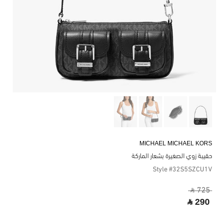
MICHAEL MICHAEL KORS
حقيبة زوي الصغيرة بشعار الماركة
Style #32S5SZCU1V
‎ ⃁ 725 ‎
‎ ⃁ 290 ‎