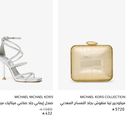
MICHAEL MICHAEL KORS
MICHAEL KORS COLLECTION
ميناوديير تينا منقوش بجلد التمساح المعدني
صندل إيماني جلد صناعي ميتاليك مز
‎ ⃁ 1080 ‎
‎ ⃁ 5720 ‎
‎ ⃁ 432 ‎