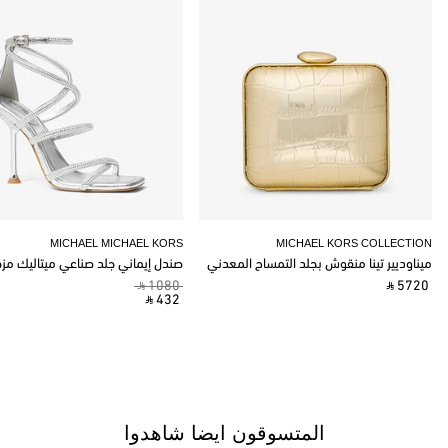
MICHAEL MICHAEL KORS
MICHAEL KORS COLLECTION
ميناوديير تينا منقوش بجلد التمساح المعدني
صندل إيماني جلد صناعي ميتاليك مز
‎ ⃁ 1080 ‎
‎ ⃁ 5720 ‎
‎ ⃁ 432 ‎
المتسوقون ايضا شاهدوا