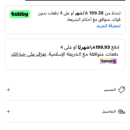
التصميم
التفاصييل