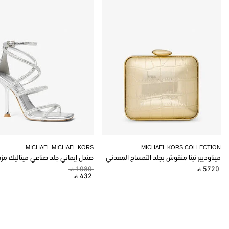
MICHAEL MICHAEL KORS
MICHAEL KORS COLLECTION
ميناوديير تينا منقوش بجلد التمساح المعدني
صندل إيماني جلد صناعي ميتاليك مز
‎ ⃁ 1080 ‎
‎ ⃁ 5720 ‎
‎ ⃁ 432 ‎