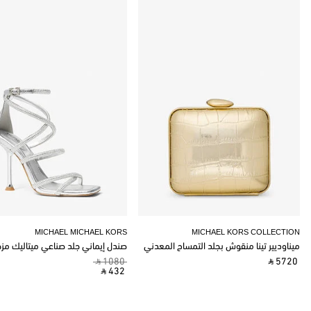
MICHAEL MICHAEL KORS
MICHAEL KORS COLLECTION
ميناوديير تينا منقوش بجلد التمساح المعدني
صندل إيماني جلد صناعي ميتاليك مز
‎ ⃁ 1080 ‎
‎ ⃁ 5720 ‎
‎ ⃁ 432 ‎