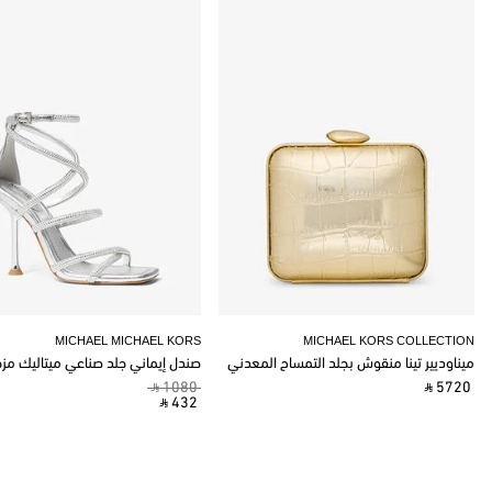
MICHAEL MICHAEL KORS
MICHAEL KORS COLLECTION
ميناوديير تينا منقوش بجلد التمساح المعدني
صندل إيماني جلد صناعي ميتاليك مز
‎ ⃁ 1080 ‎
‎ ⃁ 5720 ‎
‎ ⃁ 432 ‎