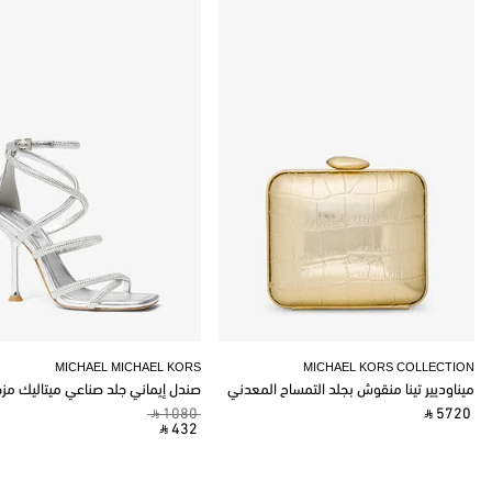
MICHAEL MICHAEL KORS
MICHAEL KORS COLLECTION
ميناوديير تينا منقوش بجلد التمساح المعدني
صندل إيماني جلد صناعي ميتاليك مز
‎ ⃁ 1080 ‎
‎ ⃁ 5720 ‎
‎ ⃁ 432 ‎