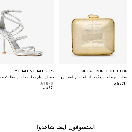
MICHAEL MICHAEL KORS
MICHAEL KORS COLLECTION
ميناوديير تينا منقوش بجلد التمساح المعدني
صندل إيماني جلد صناعي ميتاليك مز
‎ ⃁ 1080 ‎
‎ ⃁ 5720 ‎
‎ ⃁ 432 ‎
المتسوقون ايضا شاهدوا