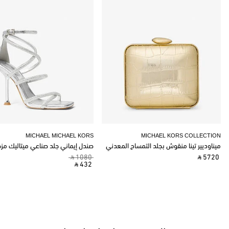
MICHAEL MICHAEL KORS
MICHAEL KORS COLLECTION
ميناوديير تينا منقوش بجلد التمساح المعدني
صندل إيماني جلد صناعي ميتاليك مز
‎ ⃁ 1080 ‎
‎ ⃁ 5720 ‎
‎ ⃁ 432 ‎