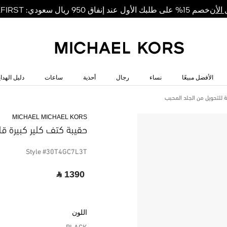
خصم 15% على طلبك الأول عند إنفاق 950 ريال سعودي: MKFIRST
الأن
الأفضل مبيعًا
نساء
رجال
أحذية
ساعات
دليل الهداي
ة للتحويل من الجلد المحبب
MICHAEL MICHAEL KORS
حقيبة كتف كلير كبيرة قا
Style #30T4GC7L3T
‎ ⃁ 1390 ‎
اللون