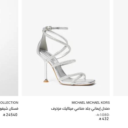
COLLECTION
MICHAEL MICHAEL KORS
صندل إيماني جلد صناعي ميتاليك مزخرف
فستان شيفو
‎ ⃁ 24540 ‎
‎ ⃁ 1080 ‎
‎ ⃁ 432 ‎