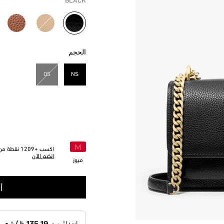
BLACK
مختار
الحجم
OS
NS
مختار
اكسب +
1209
نقطة من 
انضم الآن
ميوز
أ