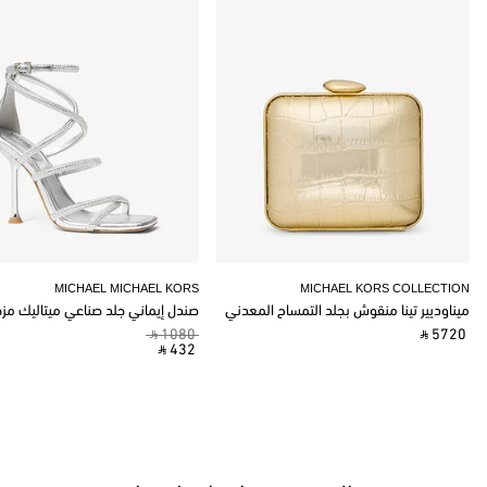
MICHAEL MICHAEL KORS
MICHAEL KORS COLLECTION
ميناوديير تينا منقوش بجلد التمساح المعدني
صندل إيماني جلد صناعي ميتاليك مز
‎ ⃁ 1080 ‎
‎ ⃁ 5720 ‎
‎ ⃁ 432 ‎