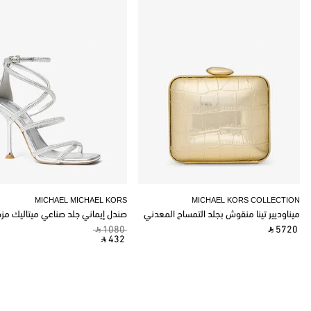
MICHAEL MICHAEL KORS
MICHAEL KORS COLLECTION
ميناوديير تينا منقوش بجلد التمساح المعدني
صندل إيماني جلد صناعي ميتاليك مز
‎ ⃁ 1080 ‎
‎ ⃁ 5720 ‎
‎ ⃁ 432 ‎