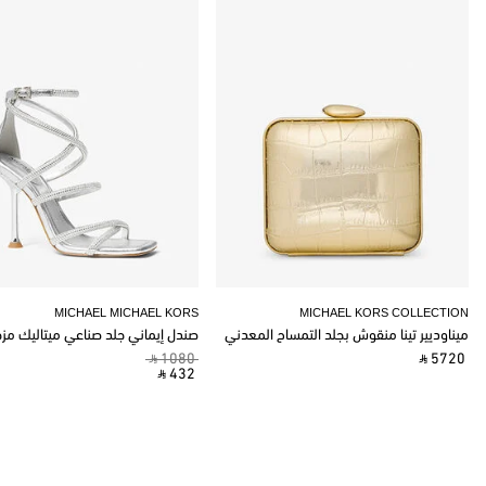
MICHAEL MICHAEL KORS
MICHAEL KORS COLLECTION
ميناوديير تينا منقوش بجلد التمساح المعدني
صندل إيماني جلد صناعي ميتاليك مز
‎ ⃁ 1080 ‎
‎ ⃁ 5720 ‎
‎ ⃁ 432 ‎