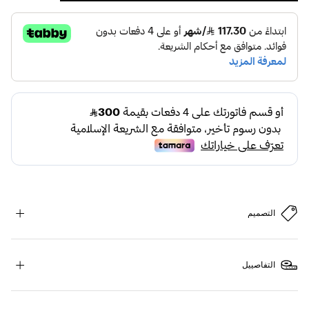
التصميم
التفاصييل