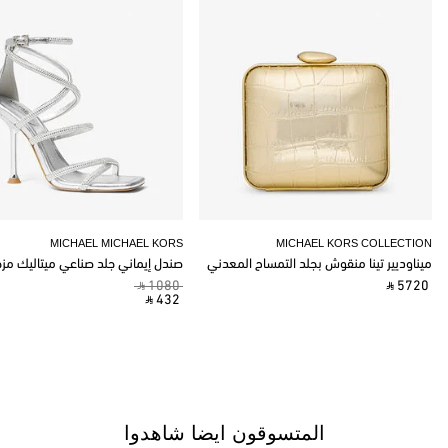
MICHAEL MICHAEL KORS
MICHAEL KORS COLLECTION
ميناوديير تينا منقوش بجلد التمساح المعدني
صندل إيماني جلد صناعي ميتاليك مز
‎ ⃁ 1080 ‎
‎ ⃁ 5720 ‎
‎ ⃁ 432 ‎
المتسوقون ايضا شاهدوا