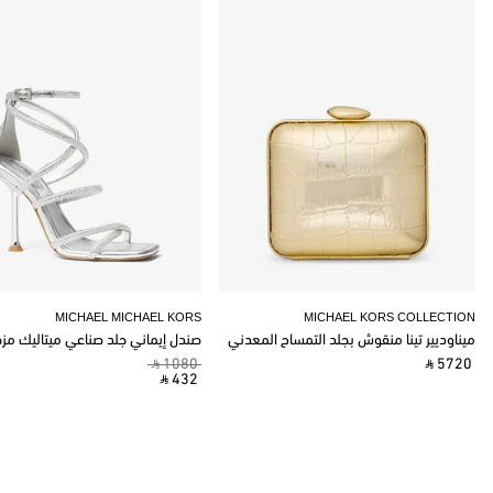
MICHAEL MICHAEL KORS
MICHAEL KORS COLLECTION
ميناوديير تينا منقوش بجلد التمساح المعدني
صندل إيماني جلد صناعي ميتاليك مز
‎ ⃁ 1080 ‎
‎ ⃁ 5720 ‎
‎ ⃁ 432 ‎