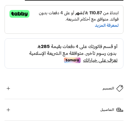
التصميم
التفاصييل