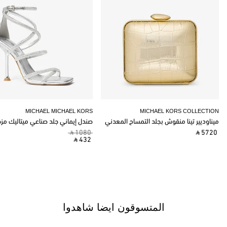
MICHAEL MICHAEL KORS
MICHAEL KORS COLLECTION
ميناوديير تينا منقوش بجلد التمساح المعدني
صندل إيماني جلد صناعي ميتاليك مز
‎ ⃁ 1080 ‎
‎ ⃁ 5720 ‎
‎ ⃁ 432 ‎
المتسوقون ايضا شاهدوا