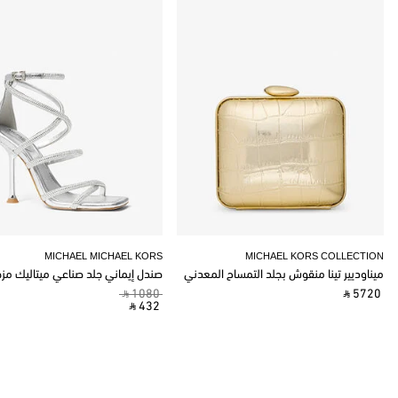
MICHAEL MICHAEL KORS
MICHAEL KORS COLLECTION
ميناوديير تينا منقوش بجلد التمساح المعدني
صندل إيماني جلد صناعي ميتاليك مز
‎ ⃁ 1080 ‎
‎ ⃁ 5720 ‎
‎ ⃁ 432 ‎