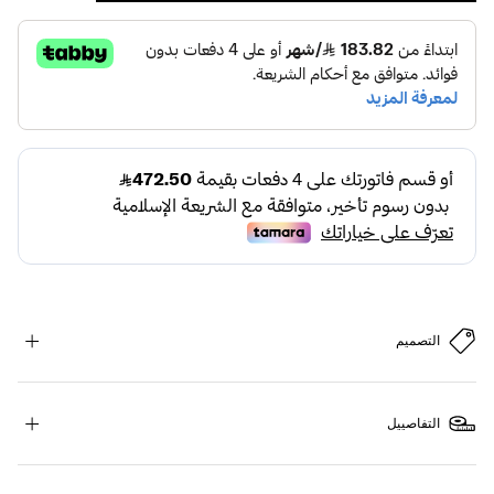
التصميم
التفاصييل