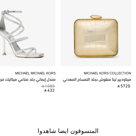
MICHAEL MICHAEL KORS
MICHAEL KORS COLLECTION
ميناوديير تينا منقوش بجلد التمساح المعدني
صندل إيماني جلد صناعي ميتاليك مز
‎ ⃁ 1080 ‎
‎ ⃁ 5720 ‎
‎ ⃁ 432 ‎
المتسوقون ايضا شاهدوا